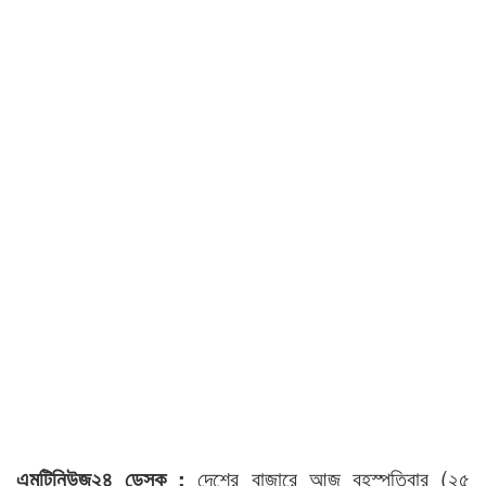
এমটিনিউজ২৪ ডেস্ক :
দেশের বাজারে আজ বৃহস্পতিবার (২৫