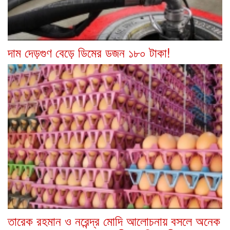
দাম দেড়গুণ বেড়ে ডিমের ডজন ১৮০ টাকা!
তারেক রহমান ও নরেন্দ্র মোদি আলোচনায় বসলে অনেক