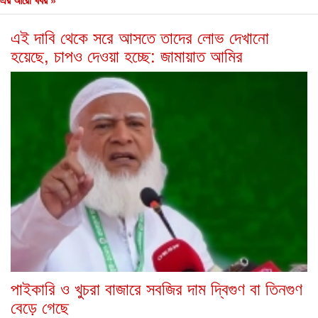
এর আরো খবর »
এই দাবি থেকে সরে আসতে তাদের লোভ দেখানো
হয়েছে, চাপও দেওয়া হচ্ছে: জামায়াত আমির
পাইকারি ও খুচরা বাজারে সবজির দাম দ্বিগুণ বা তিনগুণ
বেড়ে গেছে