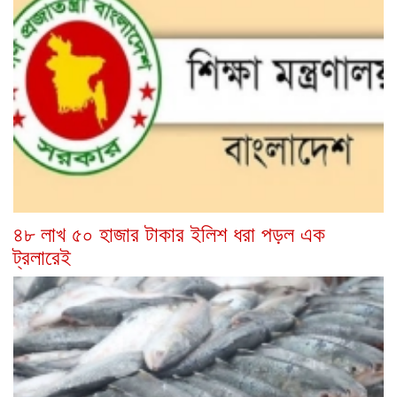
৪৮ লাখ ৫০ হাজার টাকার ইলিশ ধরা পড়ল এক
ট্রলারেই