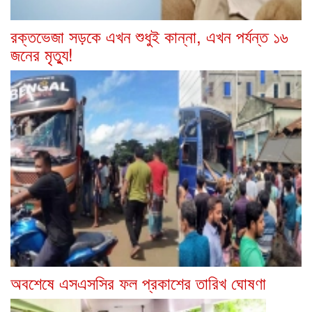
রক্তভেজা সড়কে এখন শুধুই কান্না, এখন পর্যন্ত ১৬
জনের মৃত্যু!
অবশেষে এসএসসির ফল প্রকাশের তারিখ ঘোষণা