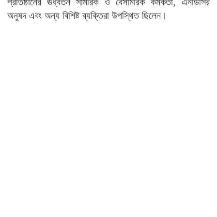
প্রতিষ্ঠানের ঊর্ধ্বতন সামরিক ও বেসামরিক কর্মকর্তা, এনডিসির
অনুষদ এবং অন্য বিশিষ্ট ব্যক্তিরা উপস্থিত ছিলেন।