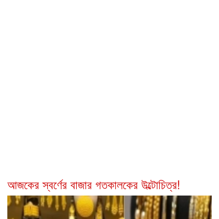
আজকের স্বর্ণের বাজার গতকালকের উল্টোচিত্র!