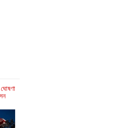
া ঘোষণা
াসন