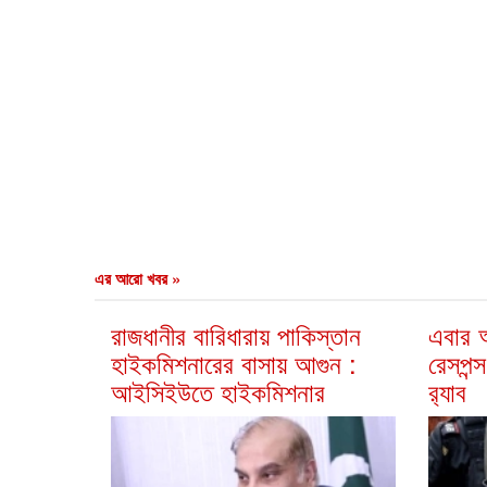
এর আরো খবর »
রাজধানীর বারিধারায় পাকিস্তান
এবার আ
হাইকমিশনারের বাসায় আগুন :
রেসপন্স
আইসিইউতে হাইকমিশনার
র‍্যাব