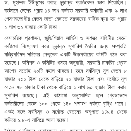
ড. মুহাম্মদ ইউনূসের কাছে চূড়ান্ত প্রতিবেদন জমা দিয়েছিল।
বর্তমানে দেশের প্রায় ১৪ লাখ কর্মরত সরকারি কর্মচারী এবং ৯ লাখ
পেনশনভোগীর বেতন-ভাতা মেটাতে সরকারের বার্ষিক ব্যয় হয় প্রায়
১ লাখ ৩১ হাজার কোটি টাকা।
বেসামরিক প্রশাসন, জুডিশিয়াল সার্ভিস ও সশস্ত্র বাহিনীর বেতন
কাঠামো বিশ্লেষণ করে চূড়ান্ত সুপারিশ তৈরির জন্য সম্প্রতি
মন্ত্রিপরিষদ সচিবের নেতৃত্বে একটি উচ্চপর্যায়ের কমিটি গঠন করা
হয়েছে। কমিশন ও কমিটির খসড়া অনুযায়ী, সরকারি চাকরির গ্রেড
আগের মতোই ২০টি বহাল থাকছে। তবে সর্বনিম্ন মূল বেতন ৮
হাজার ২৫০ টাকা থেকে বাড়িয়ে ২০ হাজার টাকা এবং সর্বোচ্চ মূল
বেতন ৭৮ হাজার টাকা থেকে বাড়িয়ে ১ লাখ ৬০ হাজার টাকা করার
সুপারিশ রয়েছে। এই কাঠামো অনুমোদিত হলে গ্রেডভেদে
কর্মচারীদের বেতন ১০০ থেকে ১৪০ শতাংশ পর্যন্ত বৃদ্ধি পাবে।
একই সঙ্গে সর্বনিম্ন ও সর্বোচ্চ বেতনের অনুপাত ১:৯.৪ থেকে
কমিয়ে ১:৮-এ নামিয়ে আনা হচ্ছে।
বৈঠকে এনবিআর চেয়ারম্যান মো. আবদুর রহমান খান, বাংলাদেশ