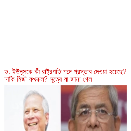
ড. ইউনূসকে কী রাষ্ট্রপতি পদে প্রস্তাব দেওয়া হয়েছে?
নাকি মির্জা ফখরুল? সূত্রে যা জানা গেল