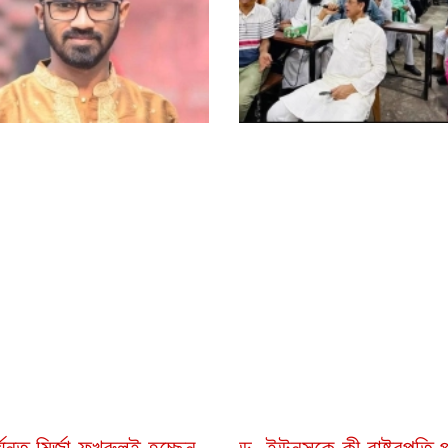
্যন্ত মির্জা ফখরুলই হচ্ছেন
ড. ইউনূসকে কী রাষ্ট্রপতি 