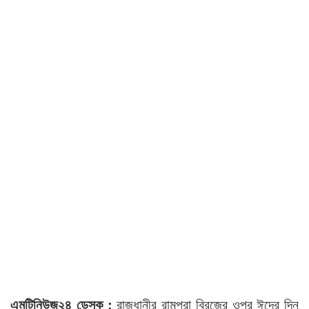
এমটিনিউজ২৪ ডেস্ক :
রাজধানীর রামপুরা ব্রিজের ওপর ঈদের দিন