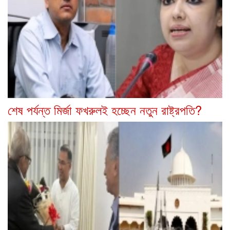
শেষ পর্যন্ত মির্জা ফখরুলই হচ্ছেন নতুন রাষ্ট্রপতি?