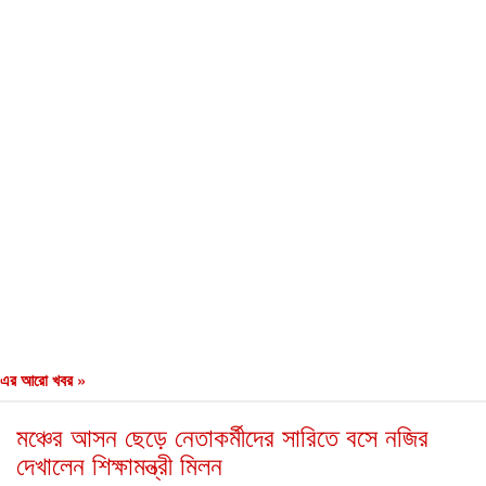
এর আরো খবর »
মঞ্চের আসন ছেড়ে নেতাকর্মীদের সারিতে বসে নজির
দেখালেন শিক্ষামন্ত্রী মিলন