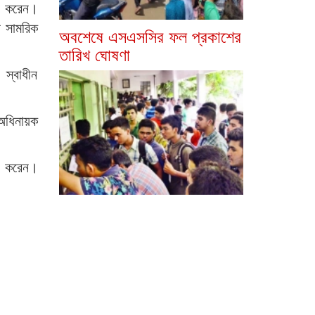
ণ করেন।
র সামরিক
অবশেষে এসএসসির ফল প্রকাশের
তারিখ ঘোষণা
স্বাধীন
ধিনায়ক
লন করেন।