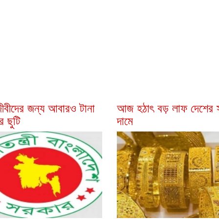
ীবীদের জন্য আবারও টানা
আজ হঠাৎ বড় লাফ দেশের স্
র ছুটি
দামে