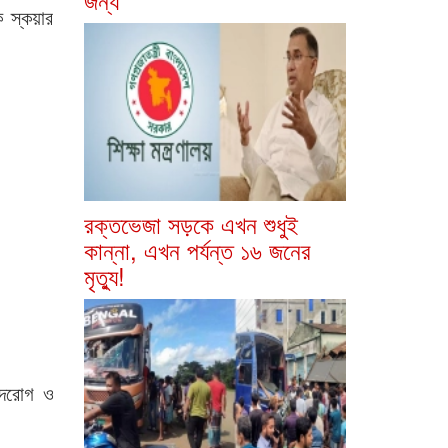
ে স্কয়ার
রক্তভেজা সড়কে এখন শুধুই
কান্না, এখন পর্যন্ত ১৬ জনের
মৃত্যু!
হৃদরোগ ও