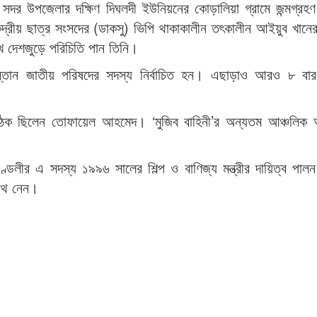
র উপজেলার দক্ষিণ দিঘলদী ইউনিয়নের কোড়ালিয়া গ্রামে জন্মগ্রহ
ন্দ্রীয় ছাত্র সংসদের (ডাকসু) ভিপি থাকাকালীন তৎকালীন আইয়ুব খানে
রেখে দেশজুড়ে পরিচিতি পান তিনি।
স্তান জাতীয় পরিষদের সদস্য নির্বাচিত হন। এছাড়াও আরও ৮ বার 
ংগঠক ছিলেন তোফায়েল আহমেদ। ‘মুজিব বাহিনী’র অন্যতম আঞ্চলিক অ
ামণ্ডলীর এ সদস্য ১৯৯৬ সালের শিল্প ও বাণিজ্য মন্ত্রীর দায়িত্ব পা
শপথ নেন।