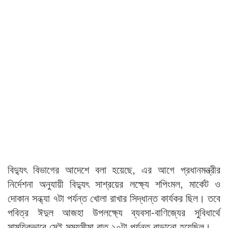
বিদ্যুৎ বিভাগের আদেশে বলা হয়েছে, এর আগে প্রধানমন্ত্রীর
নির্দেশনা অনুযায়ী বিদ্যুৎ সাশ্রয়ের লক্ষ্যে শপিংমল, মার্কেট ও
দোকান সন্ধ্যা ৭টা পর্যন্ত খোলা রাখার সিদ্ধান্ত কার্যকর ছিল। তবে
পবিত্র ঈদুল আজহা উপলক্ষ্যে ব্যবসা-বাণিজ্যের সুবিধার্থে
সাময়িকভাবে সেই সময়সীমা রাত ১০টা পর্যন্ত বাড়ানো হয়েছিল।