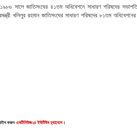
চৌধুরী ১৯৮৬ সালে জাতিসংঘের ৪১তম অধিবেশনে সাধারণ পরিষদের সভাপত
ষ্ট্রমন্ত্রী খলিলুর রহমান জাতিসংঘের সাধারণ পরিষদের ৮১তম অধিবেশনে
্রাইব করুন
এমটিনিউজ২৪ ইউটিউব চ্যানেলে
।