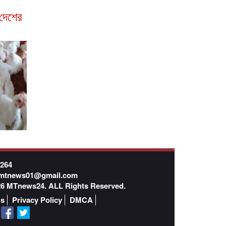
দেশের
7264
mtnews01@gmail.com
026 MTnews24. ALL Rights Reserved.
Us
Privacy Policy
DMCA