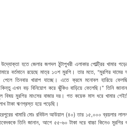
ে উদ্যোক্তা হতে জেলার জগদল ঠুটাপুখরী এলাকার পোল্ট্রির খামার গড়
রে বর্তমানে রয়েছে মাত্র ১৩শ মুরগি। তার মতে, “মুরগির দামের 
পেলে তিনবার খারাপ যাচ্ছে। এতে ক্রমে মনোবল হারিয়ে ফেল
তু এখন বড় বিনিয়োগ করে ঝুঁকিও বাড়িয়ে ফেলেছি।” তিনি জানান, 
মূল বিষয় মুরগির মাংসের বাজার দর। গত কয়েক মাস ধরে খামার গেইট
লাখ টাকা ঋণগ্রস্ত হয়ে পড়েছি।
হরপুরের খামারি মোঃ রবিউল আউয়াল (৪০) তার ১৫,০০০ ব্রয়লার লালন
তিবেদককে তিনি জানান, আগে ৫৫-৬০ টাকা দরে বাচ্চা কিনেও মুরগির 