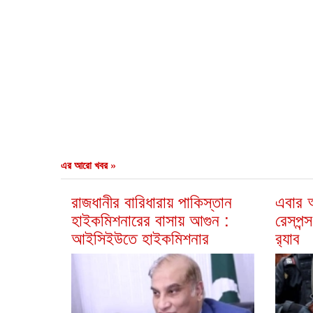
এর আরো খবর »
রাজধানীর বারিধারায় পাকিস্তান
এবার আ
হাইকমিশনারের বাসায় আগুন :
রেসপন্স
আইসিইউতে হাইকমিশনার
র‍্যাব