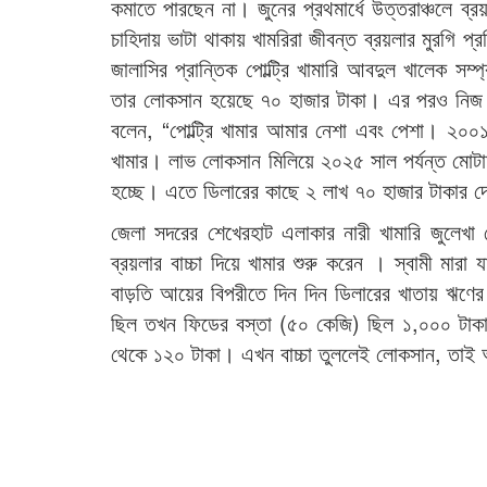
কমাতে পারছেন না। জুনের প্রথমার্ধে উত্তরাঞ্চলে ব্
চাহিদায় ভাটা থাকায় খামরিরা জীবন্ত ব্রয়লার মুরগি 
জালাসির প্রান্তিক পোল্ট্রি খামারি আবদুল খালেক সম
তার লোকসান হয়েছে ৭০ হাজার টাকা। এর পরও নিজ বা
বলেন, “পোল্ট্রি খামার আমার নেশা এবং পেশা। ২০০১ স
খামার। লাভ লোকসান মিলিয়ে ২০২৫ সাল পর্যন্ত মোটাম
হচ্ছে। এতে ডিলারের কাছে ২ লাখ ৭০ হাজার টাকার দে
জেলা সদরের শেখেরহাট এলাকার নারী খামারি জুলেখ
ব্রয়লার বাচ্চা দিয়ে খামার শুরু করেন । স্বামী মার
বাড়তি আয়ের বিপরীতে দিন দিন ডিলারের খাতায় ঋণে
ছিল তখন ফিডের বস্তা (৫০ কেজি) ছিল ১,০০০ টাকা
থেকে ১২০ টাকা। এখন বাচ্চা তুললেই লোকসান, তাই 