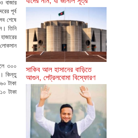
েও বাজার
রের পূর্ব
সেব শেষে
েন। তিনি
 হাজারের
ি লোকসান
ালে ৩০০
সাকিব আল হাসানের বাড়িতে
। কিন্তু
আগুন, পেট্রলবোমা বিস্ফোরণ
 ৬০ টাকা
১০ টাকা