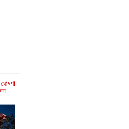
া ঘোষণা
াসন