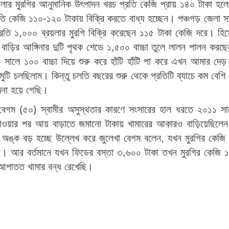
রয়লার মুরগির আনুমানিক উৎপাদন খরচ প্রতি কেজি প্রায় ১৪০ টাকা হল
প্রতি কেজি ১১০-১২০ টাকায় বিক্রি করতে বাধ্য হচ্ছেন। পঞ্চগড় জেলা সদ
্প্রতি ১,০০০ ব্রয়লার মুরগি বিক্রি করেছেন ১১৫ টাকা কেজি দরে। হি
ড়ির আঙ্গিনার দুটি পৃথক শেডে ১,৫০০ বাচ্চা তুলে লালন পালন করছ
ালে ১০০ বাচ্চা দিয়ে শুরু করে হাঁটি হাঁটি পা করে এখন আমার দেড়
ুটি চলছিলাম। কিন্তু চলতি বছরের শুরু থেকে প্রতিটি ব্যাচে কম বেশ
না হয়ে গেছি।
া বেগম (৫০) স্বামীর অসুস্থতার কারণে সংসারের হাল ধরতে ২০১১ স
া যাওয়ার পর আয় বাড়াতে জমানো টাকায় খামারের আকারও বাড়িয়েছিলেন
র অঙ্ক বড় হচ্ছে উল্লেখ করে জুলেখা বেগম বলেন, যখন মুরগির কেজি
। আর বর্তমানে যখন ফিডের বস্তা ৩,৬০০ টাকা তখন মুরগির কেজি ১
আপাতত খামার বন্ধ রেখেছি।