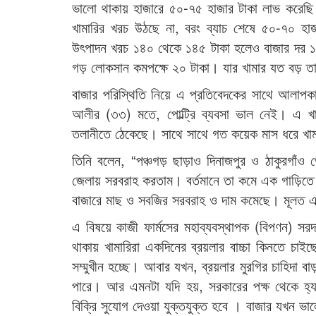
ভালো থাকায় হাজারে ৫০-৭৫ হাজার টাকা লাভ করেছি।
খামারির খরচ উঠছে না, বরং ব্যাচ শেষে ৫০-৭০ হাজা
উৎপাদন খরচ ১৪০ থেকে ১৪৫ টাকা হলেও বাজার দর ১
গড় লোকসান কমপক্ষে ২০ টাকা। যার খামার যত বড় 
বাজার পরিস্থিতি নিয়ে এ প্রতিবেদকের সাথে আলাপকালে
আলীর (৩৩) মতে, পোল্ট্রি ব্যবসা ভাল নেই। এ খাতে
তলানীতে ঠেকেছে। সাথে সাথে গত কয়েক মাস ধরে খামা
তিনি বলেন, “পঞ্চগড় ছাড়াও দিনাজপুর ও ঠাকুরগাঁও
জেলায় সরবরাহ করতাম। বর্তমানে তা কমে এক গাড়িতে
বাজারে মাছ ও সবজির সরবরাহ ও দাম কমেছে। মূলত এ
এ বিষয়ে কাজী ফার্মসের মহাব্যবস্থাপক (বিপণন) সরদ
থাকায় খামারিরা একদিনের ব্রয়লার বাচ্চা কিনতে চ
সম্মুখীন হচ্ছে। আবার যখন, ব্রয়লার মুরগির চাহিদা ব
পারে। আর এমনটা যদি হয়, সরকারের পক্ষ থেকে হ্যা
বিক্রি সুযোগ দেওয়া যুক্তযুক্ত হবে । বাজার যখন ভা