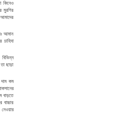
চা কিনেও
র মুরগির
 আমাদের
মোঃ আমান
র চাহিদা
 বিভিন্ন
তা ছাড়া
র দাম কম
লোকসানের
ম বাড়তে
 বাচ্চার
 নেওয়ার