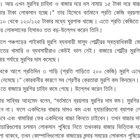
 আর এখন মুরগির চাহিদা ও বাজার দরে ধস নামায় ১৫ টাকা দরে বাচ্
র টাকা লোকসান হচ্ছে।" তার হিসেবে বর্তমানে প্রতি কেজি ব্রয়লা
১০ থেকে ১২০/১২৫ টাকার মধ্যে ঘুরপাক খাচ্ছে। এতে প্রতি কেজিতে
তার লোকসানের হিসাবও তত বড়-উল্লেখ করেন তিনি।
 পঞ্চগড়ের পাইকারি মুরগি ব্যবসায়ী মাসুদ পোল্ট্রির স্বত্বাধিকারী 
র খামারি ও ব্যবসায়ীরাও কেউই ভাল নেই। বাজারে পোল্ট্রি মুরগি
র পর্যায়ে মুরগির দাম কমেছে।
 থেকে আগে প্রতিদিন ৩ গাড়ি (প্রতি গাড়িতে ২০০ কেজি) মুরগি এনে
 নেমেছে।” কোরবানীর কারণে সব শ্রেণীর ক্রেতারা মুরগি কম কিনছেন। 
তে বাজারে মুরগির চাহিদ কমে গেছে। উল্লেখ করেন তিনি।
ার সাব্বির আহমেদ বলেন, “বর্তমানে ব্রয়লার মুরগির দাম কম। মুরগি
াইছেন না। ফলে একদিনের বাচ্চার দামও কম এবং হ্যাচারিগুলো ব্যাপক 
াড়বে এবং খামারিরা ফের একদিনের বাচ্চা কিনতে চাইবেন। তখন বাচ্চার দা
চারিগুলোর চলমান লোকসান পুষিয়ে নিতে তখনকার বাজার ভিত্তিক দরে
লো থাকবে, তখন কোম্পানিগুলোকে বাজারের মন্দার সময়ের লোকসান পুষিয়ে