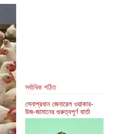
সর্বাধিক পঠিত
সেনাপ্রধান জেনারেল ওয়াকার-
উজ-জামানের গুরুত্বপূর্ণ বার্তা