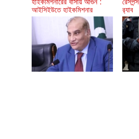
হাইকমিশনারের বাসায় আগুন :
রেসপন্স
আইসিইউতে হাইকমিশনার
র‍্যাব