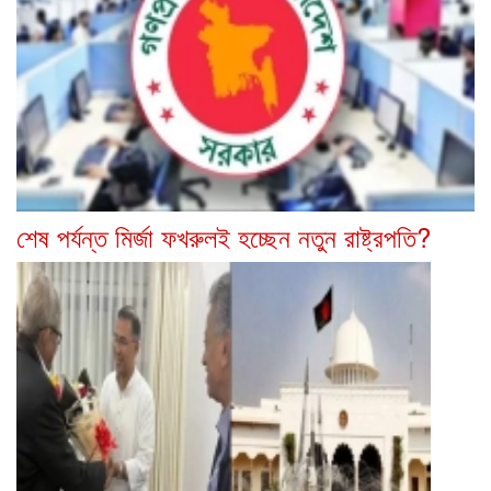
শেষ পর্যন্ত মির্জা ফখরুলই হচ্ছেন নতুন রাষ্ট্রপতি?