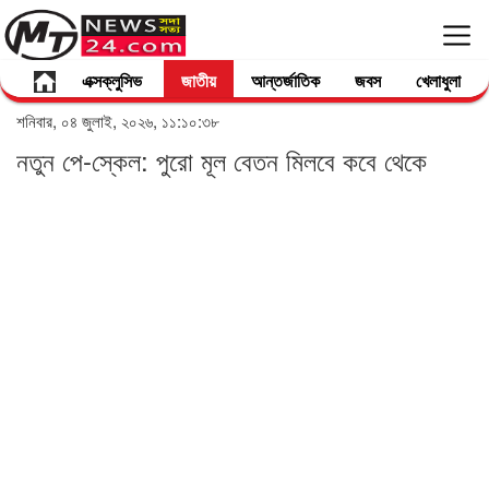
এক্সক্লুসিভ
জাতীয়
আন্তর্জাতিক
জবস
খেলাধুলা
শনিবার, ০৪ জুলাই, ২০২৬, ১১:১০:৩৮
নতুন পে-স্কেল: পুরো মূল বেতন মিলবে কবে থেকে