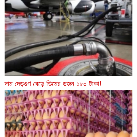
দাম দেড়গুণ বেড়ে ডিমের ডজন ১৮০ টাকা!