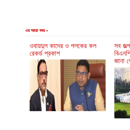
এর আরো খবর »
ওবায়দুল কাদের ও পলকের কল
সব জল্
রেকর্ড প্রকাশ
বিএনপির
জানা 