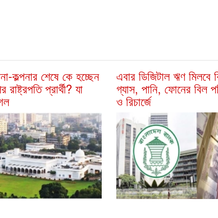
পনা-কল্পনার শেষে কে হচ্ছেন
এবার ডিজিটাল ঋণ মিলবে বি
 রাষ্ট্রপতি প্রার্থী? যা
গ্যাস, পানি, ফোনের বিল 
গেল
ও রিচার্জে