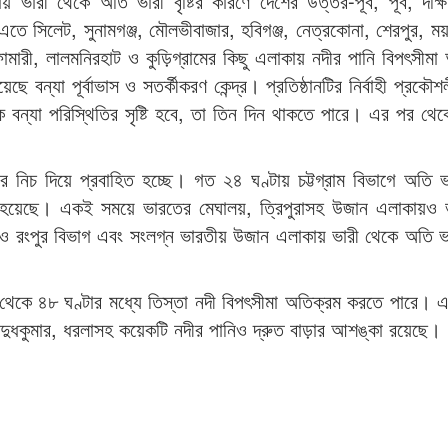
ারী থেকে অতি ভারী বৃষ্টির কারণে দেশের উত্তর-পূর্ব, পূর্ব, দক্ষিণ
 এতে সিলেট, সুনামগঞ্জ, মৌলভীবাজার, হবিগঞ্জ, নেত্রকোনা, শেরপুর, ময
নীলফামারী, লালমনিরহাট ও কুড়িগ্রামের কিছু এলাকায় নদীর পানি বিপৎসীম
য়েছে বন্যা পূর্বাভাস ও সতর্কীকরণ কেন্দ্র। প্রতিষ্ঠানটির নির্বাহী প্রকৌ
যা পরিস্থিতির সৃষ্টি হবে, তা তিন দিন থাকতে পারে। এর পর থেকে
র নিচ দিয়ে প্রবাহিত হচ্ছে। গত ২৪ ঘণ্টায় চট্টগ্রাম বিভাগে অতি 
হয়েছে। একই সময়ে ভারতের মেঘালয়, ত্রিপুরাসহ উজান এলাকায়ও ভার
 ও রংপুর বিভাগ এবং সংলগ্ন ভারতীয় উজান এলাকায় ভারী থেকে অতি ভারী
 ২৪ থেকে ৪৮ ঘণ্টার মধ্যে তিস্তা নদী বিপৎসীমা অতিক্রম করতে পারে। এ
ুরী, দুধকুমার, ধরলাসহ কয়েকটি নদীর পানিও দ্রুত বাড়ার আশঙ্কা রয়েছে।