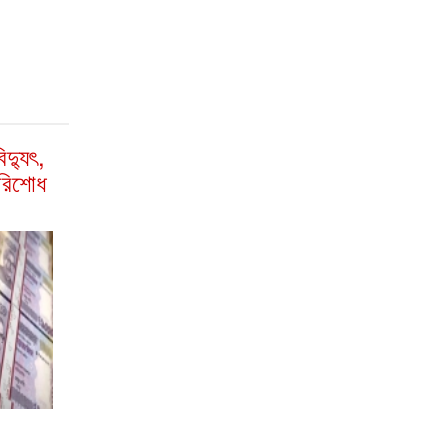
দ্যুৎ,
পরিশোধ