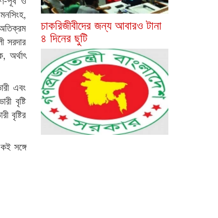
-পূর্ব ও
়মনসিংহ,
চাকরিজীবীদের জন্য আবারও টানা
া অতিক্রম
৪ দিনের ছুটি
শলী সরদার
, অর্থাৎ
ভারী এবং
ী বৃষ্টি
 বৃষ্টির
কই সঙ্গে