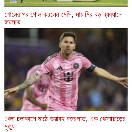
গোলের পর গোল করলেন মেসি, মায়ামির বড় ব্যবধানে
জয়লাভ
খেলা চলাকালে মাঠে ভয়াবহ বজ্রপাত, এক খেলোয়াড়ের
মৃত্যু