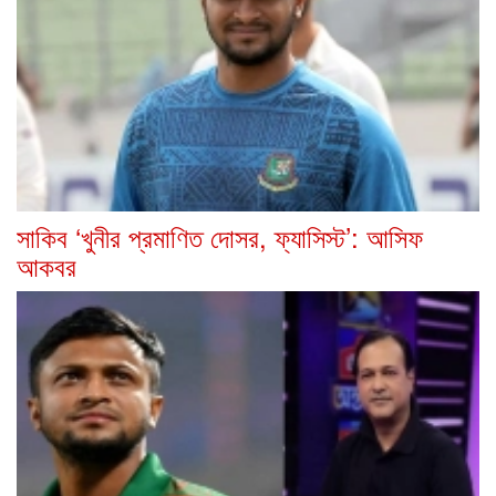
সাকিব ‘খুনীর প্রমাণিত দোসর, ফ্যাসিস্ট’: আসিফ
আকবর