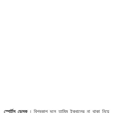
স্পোর্টস ডেস্ক :
বিশ্বকাপ দলে তামিম ইকবালের না থাকা নিয়ে