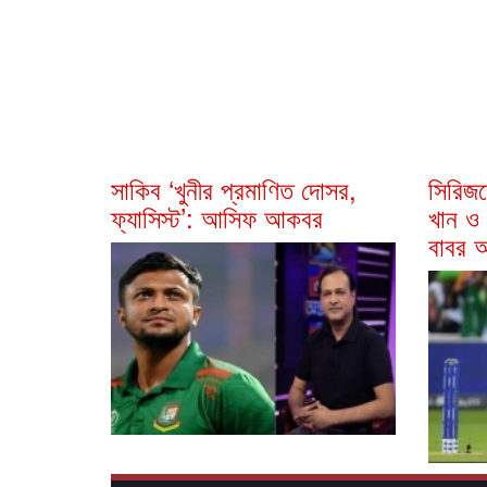
সাকিব ‘খুনীর প্রমাণিত দোসর,
সিরিজস
ফ্যাসিস্ট’: আসিফ আকবর
খান ও
বাবর