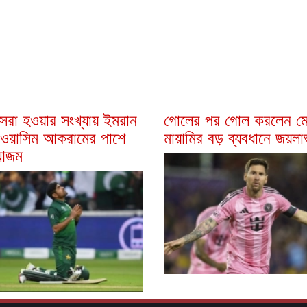
েরা হওয়ার সংখ্যায় ইমরান
গোলের পর গোল করলেন মে
 ওয়াসিম আকরামের পাশে
মায়ামির বড় ব্যবধানে জয়ল
 আজম