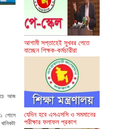
আগামী সপ্তাহেই সুখবর পেতে
যাচ্ছেন শিক্ষক-কর্মচারীরা
্যাচে আজ
।
যেদিন হবে এসএসসি ও সমমানের
৩-১ গোলে
পরীক্ষার ফলাফল প্রকাশ
 খানিকটা