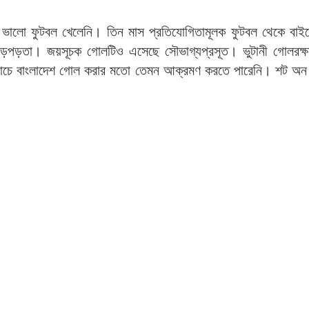
ুব ভালো ফুটবল খেলেনি। তিন মাস প্রতিযোগিতামূলক ফুটবল থেকে বাই
ে গড়পড়তা। জয়সূচক গোলটিও এসেছে সৌভাগ্যপ্রসূত। ভুটানী গোলরক্
যাচে বাংলাদেশ গোল করার মতো তেমন আক্রমণ করতে পারেনি। শট অন ট