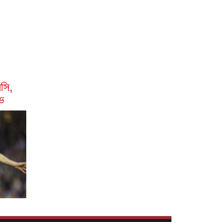
সি,
াভ