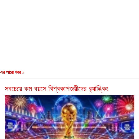
এর আরো খবর »
সবচেয়ে কম বয়সে বিশ্বকাপজয়ীদের র‍্যাঙ্কিং