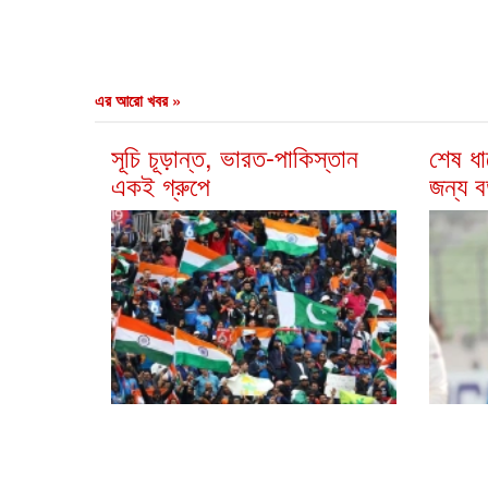
এর আরো খবর »
সূচি চূড়ান্ত, ভারত-পাকিস্তান
শেষ ধা
একই গ্রুপে
জন্য ব