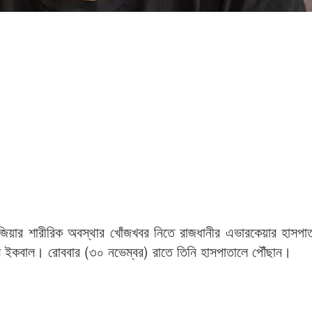
জিয়ার শারীরিক অবস্থার খোঁজখবর নিতে রাজধানীর এভারকেয়ার হাসপা
ম ইকবাল। রোববার (৩০ নভেম্বর) রাতে তিনি হাসপাতালে পৌঁছান।