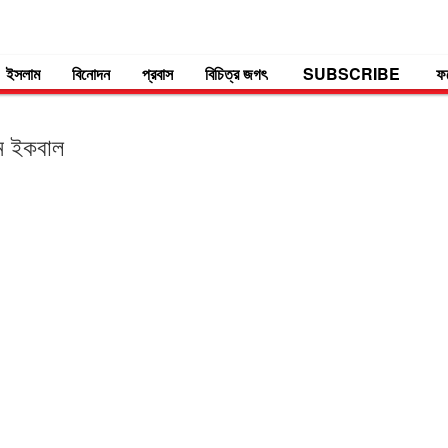
ইসলাম
বিনোদন
প্রবাস
বিচিত্র জগৎ
SUBSCRIBE
ফ
িম ইকবাল