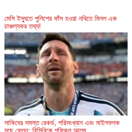
মেসি ইস্যুতে পুলিশের ফাঁস হওয়া নথিতে মিলল এক
চাঞ্চল্যকর তথ্য!
সাকিবের সমস্ত রেকর্ড, পরিসংখ্যান এবং মাইলফলক
মুছে ফেলুন; বিসিবিকে শফিকুল আলম