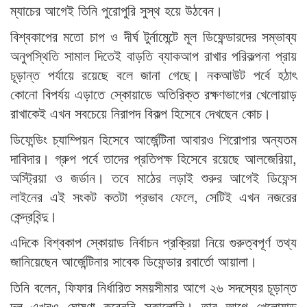
ম্যাচের আগেই তিনি পুরোপুরি সুস্থ হয়ে উঠবেন।
বিশ্বকাপের মতো চাপ ও দীর্ঘ টুর্নামেন্টে মূল ডিফেন্ডারদের সম্ভাব্য
অনুপস্থিতি সামাল দিতেই বাড়তি ব্যাকআপ রাখার পরিকল্পনা প্রায়
চূড়ান্ত পর্যায়ে রয়েছে বলে জানা গেছে। নকআউট পর্বে হঠাৎ
কোনো বিপর্যয় এড়াতে স্কোয়াডে অতিরিক্ত রক্ষণভাগের খেলোয়াড়
রাখাকেই এখন সবচেয়ে নিরাপদ বিকল্প হিসেবে দেখছেন কোচ।
ডিফেন্ডিং চ্যাম্পিয়ন হিসেবে আর্জেন্টিনা আবারও শিরোপার অন্যতম
দাবিদার। গ্রুপ পর্বে তাদের প্রতিপক্ষ হিসেবে রয়েছে আলজেরিয়া,
অস্ট্রিয়া ও জর্ডান। তবে মাঠের লড়াই শুরুর আগেই ডিফেন্স
লাইনের এই সংকট কতটা প্রভাব ফেলে, সেটিই এখন নজরের
কেন্দ্রবিন্দু।
এদিকে বিশ্বকাপ স্কোয়াড নির্বাচন প্রক্রিয়া নিয়ে গুরুত্বপূর্ণ তথ্য
জানিয়েছেন আর্জেন্টিনার সাবেক ডিফেন্ডার রবার্তো আয়ালা।
তিনি বলেন, ফিফার নির্ধারিত সময়সীমার আগে ২৬ সদস্যের চূড়ান্ত
দল এখনও ঘোষণা করেননি স্কালোনি। তার আগে খেলোয়াড়