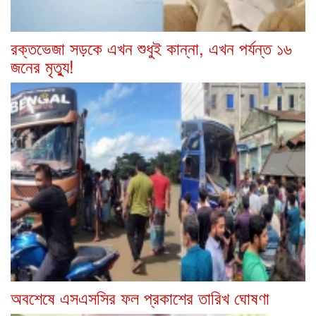
রক্তভেজা সড়কে এখন শুধুই কান্না, এখন পর্যন্ত ১৬
জনের মৃত্যু!
অবশেষে এসএসসির ফল প্রকাশের তারিখ ঘোষণা