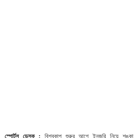
স্পোর্টস ডেস্ক :
বিশ্বকাপ শুরুর আগে ইনজুরি নিয়ে শঙ্কা