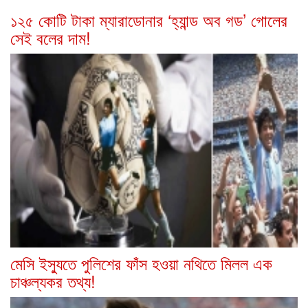
১২৫ কোটি টাকা ম্যারাডোনার ‘হ্যান্ড অব গড’ গোলের
সেই বলের দাম!
মেসি ইস্যুতে পুলিশের ফাঁস হওয়া নথিতে মিলল এক
চাঞ্চল্যকর তথ্য!