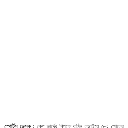
স্পোর্টস ডেস্ক :
কেপ ভার্দের বিপক্ষে কঠিন লড়াইয়ে ৩-২ গোলের