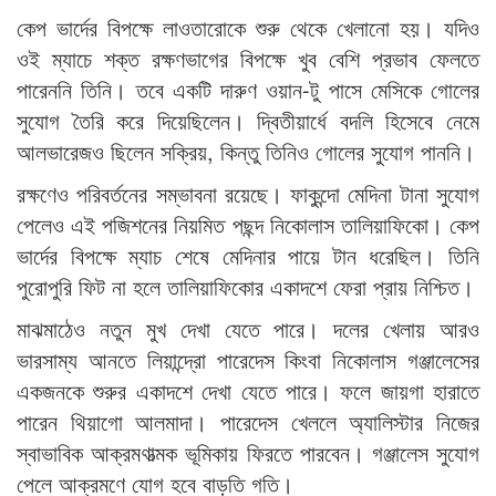
কেপ ভার্দের বিপক্ষে লাওতারোকে শুরু থেকে খেলানো হয়। যদিও
ওই ম্যাচে শক্ত রক্ষণভাগের বিপক্ষে খুব বেশি প্রভাব ফেলতে
পারেননি তিনি। তবে একটি দারুণ ওয়ান-টু পাসে মেসিকে গোলের
সুযোগ তৈরি করে দিয়েছিলেন। দ্বিতীয়ার্ধে বদলি হিসেবে নেমে
আলভারেজও ছিলেন সক্রিয়, কিন্তু তিনিও গোলের সুযোগ পাননি।
রক্ষণেও পরিবর্তনের সম্ভাবনা রয়েছে। ফাকুন্দো মেদিনা টানা সুযোগ
পেলেও এই পজিশনের নিয়মিত পছন্দ নিকোলাস তালিয়াফিকো। কেপ
ভার্দের বিপক্ষে ম্যাচ শেষে মেদিনার পায়ে টান ধরেছিল। তিনি
পুরোপুরি ফিট না হলে তালিয়াফিকোর একাদশে ফেরা প্রায় নিশ্চিত।
মাঝমাঠেও নতুন মুখ দেখা যেতে পারে। দলের খেলায় আরও
ভারসাম্য আনতে লিয়ান্দ্রো পারেদেস কিংবা নিকোলাস গঞ্জালেসের
একজনকে শুরুর একাদশে দেখা যেতে পারে। ফলে জায়গা হারাতে
পারেন থিয়াগো আলমাদা। পারেদেস খেললে অ্যালিস্টার নিজের
স্বাভাবিক আক্রমণাত্মক ভূমিকায় ফিরতে পারবেন। গঞ্জালেস সুযোগ
পেলে আক্রমণে যোগ হবে বাড়তি গতি।