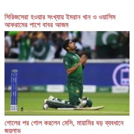
সিরিজসেরা হওয়ার সংখ্যায় ইমরান খান ও ওয়াসিম
আকরামের পাশে বাবর আজম
গোলের পর গোল করলেন মেসি, মায়ামির বড় ব্যবধানে
জয়লাভ