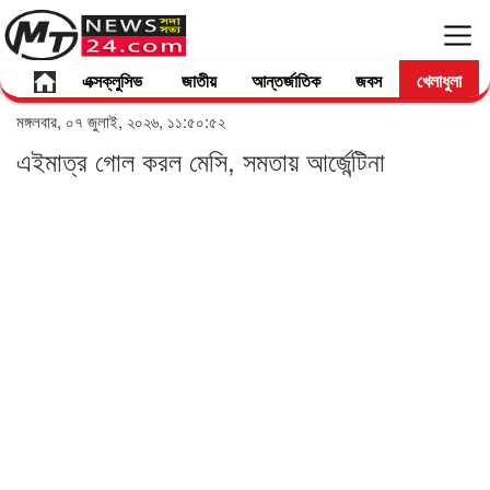
এক্সক্লুসিভ
জাতীয়
আন্তর্জাতিক
জবস
খেলাধুলা
মঙ্গলবার, ০৭ জুলাই, ২০২৬, ১১:৫০:৫২
এইমাত্র গোল করল মেসি, সমতায় আর্জেন্টিনা