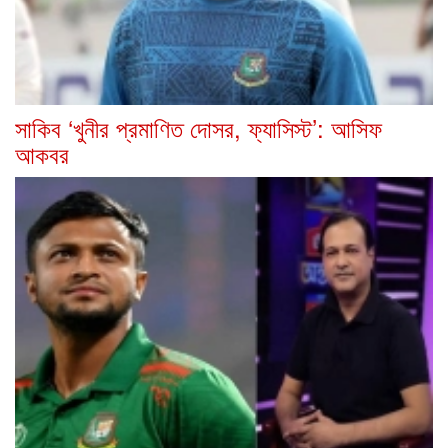
সাকিব ‘খুনীর প্রমাণিত দোসর, ফ্যাসিস্ট’: আসিফ
আকবর