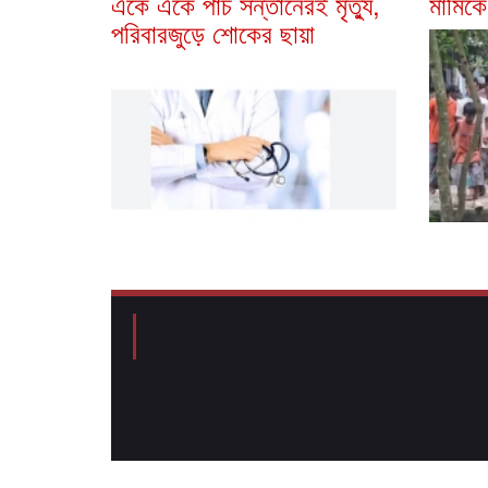
একে একে পাঁচ সন্তানেরই মৃত্যু,
মামিকে
পরিবারজুড়ে শোকের ছায়া