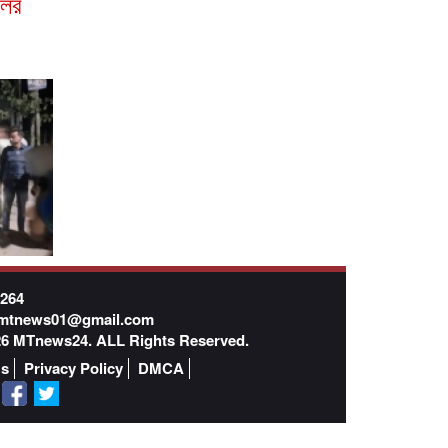
লের
7264
mtnews01@gmail.com
026 MTnews24. ALL Rights Reserved.
Us
Privacy Policy
DMCA