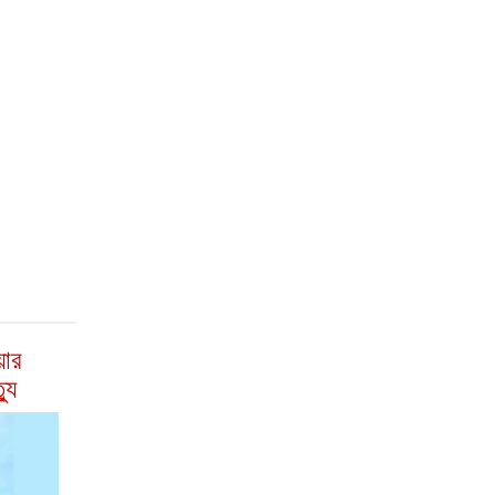
য়ার
যু