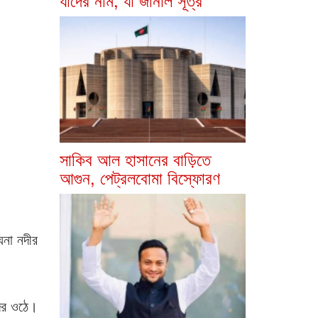
সাকিব আল হাসানের বাড়িতে
আগুন, পেট্রলবোমা বিস্ফোরণ
ঘনা নদীর
 দর ওঠে।