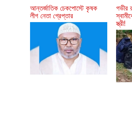
আন্তর্জাতিক চেকপোস্টে কৃষক
গভীর র
লীগ নেতা গ্রেপ্তার
স্বামী
স্ত্রী!