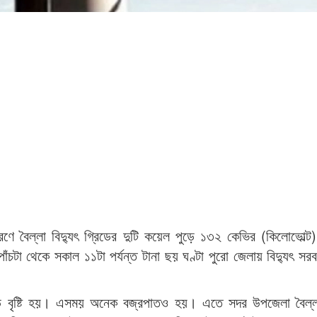
কারণে বৈল্লা বিদ্যুৎ গ্রিডের দুটি কয়েল পুড়ে ১৩২ কেভির (কিলোভোল্ট)
টা থেকে সকাল ১১টা পর্যন্ত টানা ছয় ঘণ্টা পুরো জেলায় বিদ্যুৎ সরব
ড ঝড় বৃষ্টি হয়। এসময় অনেক বজ্রপাতও হয়। এতে সদর উপজেলা বৈল্লা