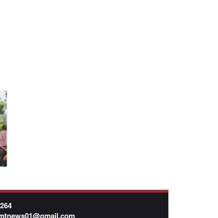
7264
mtnews01@gmail.com