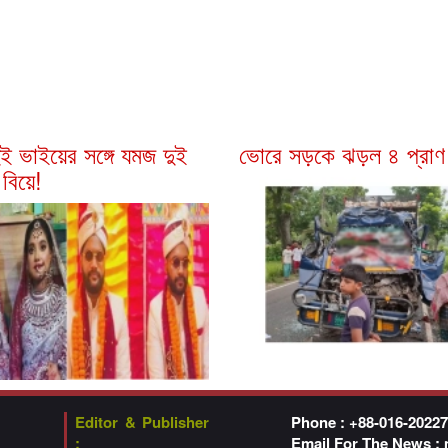
ই ভাইয়ের সঙ্গে যমজ দুই
ভোরে সড়কে ঝড়ল ৪ প্রাণ
বিয়ে!
Editor & Publisher
Phone : +88-016-2022
:
Email For The News :