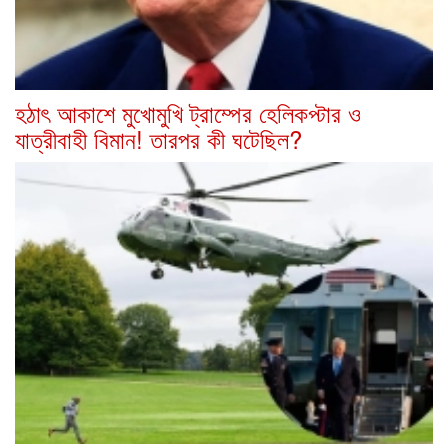
হঠাৎ আকাশে মুখোমুখি ট্রাম্পের হেলিকপ্টার ও
যাত্রীবাহী বিমান! তারপর কী ঘটেছিল?