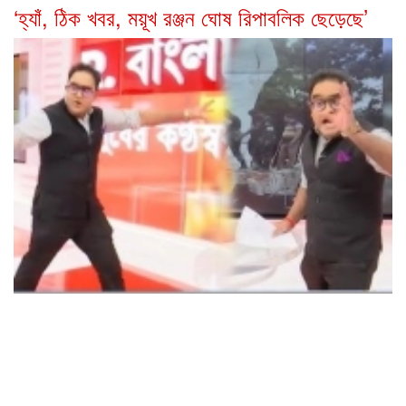
‘হ্যাঁ, ঠিক খবর, ময়ূখ রঞ্জন ঘোষ রিপাবলিক ছেড়েছে’