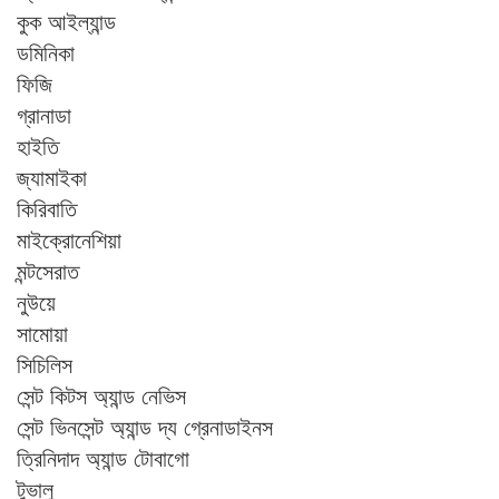
কুক আইল্যান্ড
ডমিনিকা
ফিজি
গ্রানাডা
হাইতি
জ্যামাইকা
কিরিবাতি
মাইক্রোনেশিয়া
মন্টসেরাত
নুউয়ে
সামোয়া
সিচিলিস
সেন্ট কিটস অ্যান্ড নেভিস
সেন্ট ভিনসেন্ট অ্যান্ড দ্য গ্রেনাডাইনস
ত্রিনিদাদ অ্যান্ড টোবাগো
টুভালু