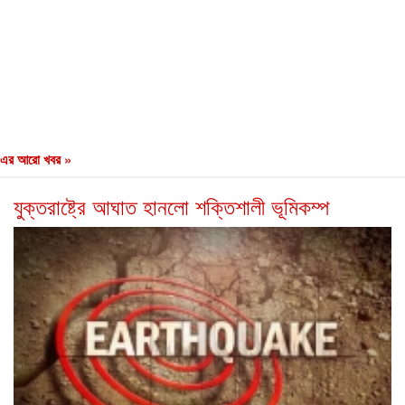
এর আরো খবর »
যুক্তরাষ্ট্রে আঘাত হানলো শক্তিশালী ভূমিকম্প