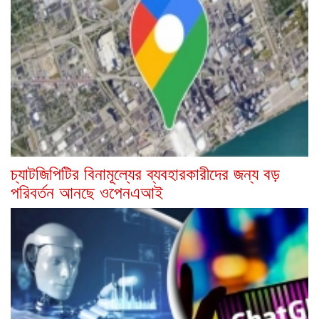
চ্যাটজিপিটির বিনামূল্যের ব্যবহারকারীদের জন্য বড়
পরিবর্তন আনছে ওপেনএআই