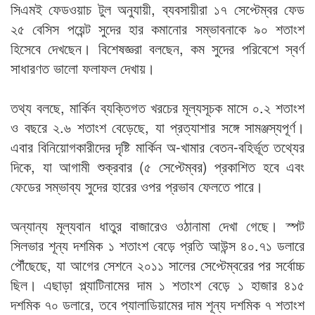
সিএমই ফেডওয়াচ টুল অনুযায়ী, ব্যবসায়ীরা ১৭ সেপ্টেম্বর ফেড
২৫ বেসিস পয়েন্ট সুদের হার কমানোর সম্ভাবনাকে ৯০ শতাংশ
হিসেবে দেখছেন। বিশেষজ্ঞরা বলছেন, কম সুদের পরিবেশে স্বর্ণ
সাধারণত ভালো ফলাফল দেখায়।
তথ্য বলছে, মার্কিন ব্যক্তিগত খরচের মূল্যসূচক মাসে ০.২ শতাংশ
ও বছরে ২.৬ শতাংশ বেড়েছে, যা প্রত্যাশার সঙ্গে সামঞ্জস্যপূর্ণ।
এবার বিনিয়োগকারীদের দৃষ্টি মার্কিন অ-খামার বেতন-বহির্ভূত তথ্যের
দিকে, যা আগামী শুক্রবার (৫ সেপ্টেম্বর) প্রকাশিত হবে এবং
ফেডের সম্ভাব্য সুদের হারের ওপর প্রভাব ফেলতে পারে।
অন্যান্য মূল্যবান ধাতুর বাজারেও ওঠানামা দেখা গেছে। স্পট
সিলভার শূন্য দশমিক ১ শতাংশ বেড়ে প্রতি আউন্স ৪০.৭১ ডলারে
পৌঁছেছে, যা আগের সেশনে ২০১১ সালের সেপ্টেম্বরের পর সর্বোচ্চ
ছিল। এছাড়া প্ল্যাটিনামের দাম ১ শতাংশ বেড়ে ১ হাজার ৪১৫
দশমিক ৭০ ডলারে, তবে প্যালাডিয়ামের দাম শূন্য দশমিক ৭ শতাংশ