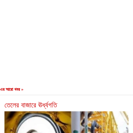
এর আরো খবর »
তেলের বাজারে ঊর্ধ্বগতি