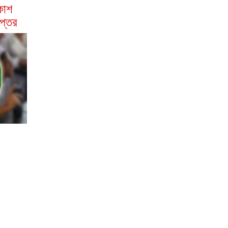
কাশ
দপ্তর