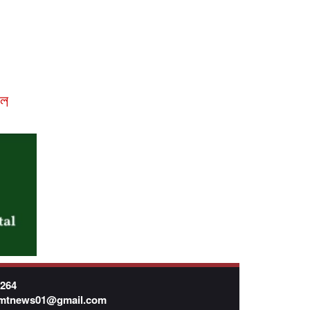
রল
7264
mtnews01@gmail.com