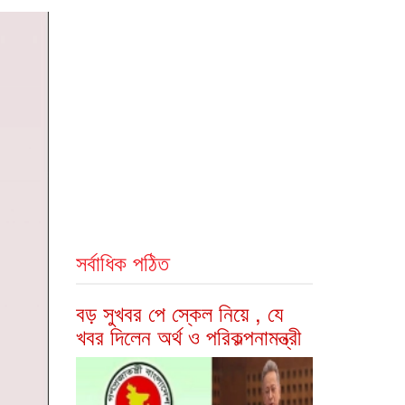
সর্বাধিক পঠিত
বড় সুখবর পে স্কেল নিয়ে , যে
খবর দিলেন অর্থ ও পরিকল্পনামন্ত্রী