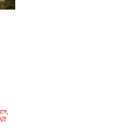
রসে,
দুই