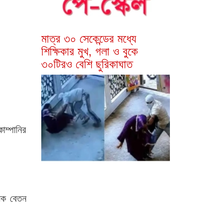
মাত্র ৩০ সেকেন্ডের মধ্যে
শিক্ষিকার মুখ, গলা ও বুকে
৩০টিরও বেশি ছুরিকাঘাত
োম্পানির
সিক বেতন