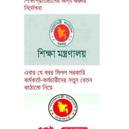
নির্দেশনা
এবার যে খবর মিলল সরকারি
কর্মকর্তা-কর্মচারীদের নতুন বেতন
কাঠামো নিয়ে