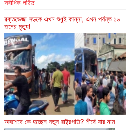
সর্বাধিক পঠিত
রক্তভেজা সড়কে এখন শুধুই কান্না, এখন পর্যন্ত ১৬
জনের মৃত্যু!
অবশেষে কে হচ্ছেন নতুন রাষ্ট্রপতি? শীর্ষে যার নাম