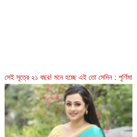
সেই সূত্রে ২১ বছর! মনে হচ্ছে এই তো সেদিন : পূর্ণিমা