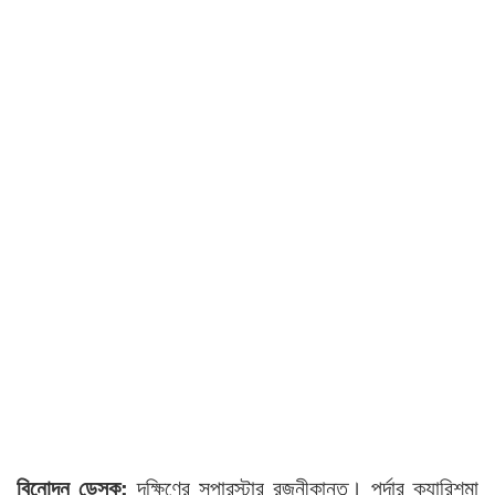
বিনোদন ডেস্ক:
দক্ষিণের সুপারস্টার রজনীকান্ত। পর্দার ক্যারিশমা