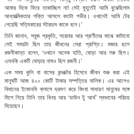
আমার দিকে ফিরে তাকাচ্ছিল না! সেই মুহূর্তেই আমি বুঝেছিলাম
আধ্যাত্মিকতার শক্তি আসলে কতটা গভীর। ওখানেই আমি টের
পেয়েছি সত্যিকারের স্টারডম কাকে বলে।’
তিনি জানান, সবুজ প্রকৃতি, সরোবর আর প্রাণীদের মাঝে কাটানো
সেই সময়টা ছিল তার জীবনের সেরা প্রাপ্তি। মজার ছলে
রজনীকান্ত বলেন, ‘ওখানে অনেক হাতি, ঘোড়া আর গরু ছিল।
এমনকি একটি ঘোড়ার নামও ছিল রজনী।’
এক সময় কুলি বা বাসের কন্ডাক্টর হিসেবে জীবন শুরু করা এই
মানুষটি আজ ৪০০ কোটি টাকার সম্পত্তির মালিক। এর আগেও
বিমানের ইকোনমি ক্লাসে ভ্রমণ করে কিংবা সাধারণ মানুষের সঙ্গে
মিশে গিয়ে তিনি তার বিনয় আর ‘ডাউন টু আর্থ’ স্বভাবের পরিচয়
দিয়েছেন।