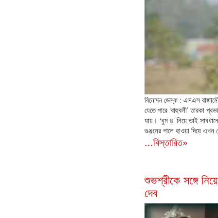
বিনোদন ডেস্ক : এসএস রাজামৌলি
যেতে পারে ‘বাহুবলী’ তারকা প্
যায়। ‘ধুম ৪’ নিয়ে তাই সাবধা
গুঞ্জনের পালে হাওয়া দিয়ে এখন
...বিস্তারিত»
শুভশ্রীকে সঙ্গে নি
দেব