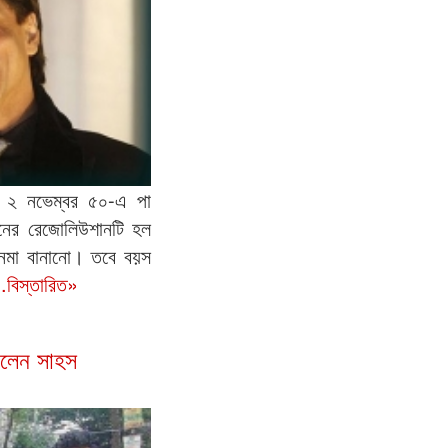
র ২ নভেম্বর ৫০-এ পা
িনের রেজোলিউশানটি হল
েমা বানানো। তবে বয়স
..বিস্তারিত»
রলেন সাহস