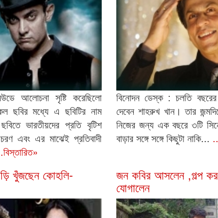
উডে আলোচনা সৃষ্টি করেছিলো
বিনোদন ডেস্ক : চলতি বছরে
ল ছবির মধ্যে এ ছবিটির নাম
দেবেন শাহরুখ খান। তার জন্মদ
ছবিতে ভারতীয়দের প্রতি বৃটিশ
নিজের জন্য এক বছরে ৩টি সিন
রণ এবং এর মাঝেই প্রতিবাদী
বাড়ার সঙ্গে সঙ্গে কিছুটা নাকি...
.
..বিস্তারিত»
াড়ি খুঁজছেন কোহলি-
জন কবির আসলেন ,গল্প ক
যোগালেন