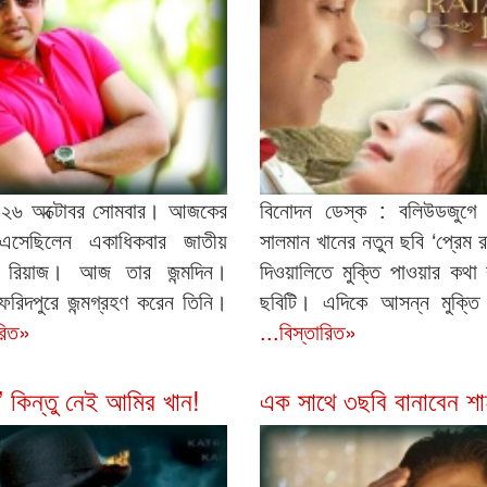
 ২৬ অক্টোবর সোমবার। আজকের
বিনোদন ডেস্ক : বলিউডজুগ
এসেছিলেন একাধিকবার জাতীয়
সালমান খানের নতুন ছবি ‘প্রে
জয়ী রিয়াজ। আজ তার জন্মদিন।
দিওয়ালিতে মুক্তি পাওয়ার কথা
রিদপুরে জন্মগ্রহণ করেন তিনি।
ছবিটি। এদিকে আসন্ন মুক্তি 
ারিত»
...বিস্তারিত»
 কিন্তু নেই আমির খান!
এক সাথে ৩ছবি বানাবেন শা