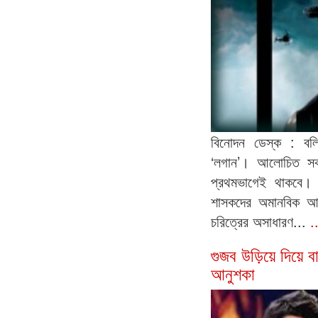
বিনোদন ডেস্ক : বলি
‘লগান’। আলোচিত সক
প্রথমভাগেই থাকবে। 
শাসকদের অমানবিক আচ
চরিত্রের অসাধারণ...
.
গুজব উড়িয়ে দিয়ে ব
আনুশকা