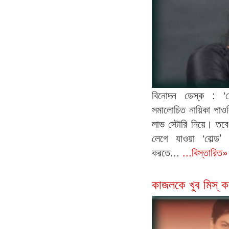
বিনোদন ডেস্ক : ‘হ
সমালোচিত নায়িকা পাওল
লাভ স্টোরি নিয়ে। তবে
লেগে যাওয়া ‘বোল্ড’
করতে...
...বিস্তারিত»
কাজলকে খুব মিস্ ক