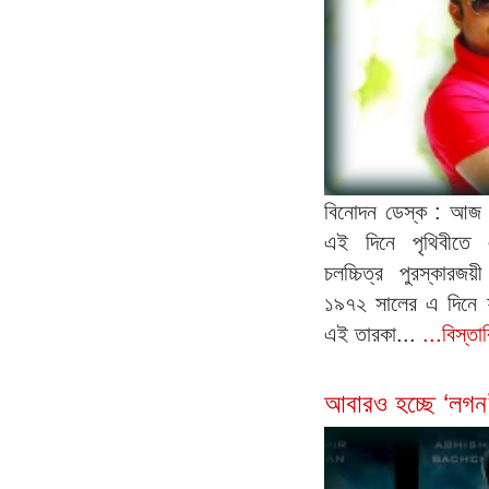
বিনোদন ডেস্ক : আজ
এই দিনে পৃথিবীতে 
চলচ্চিত্র পুরস্কার
১৯৭২ সালের এ দিনে ফ
এই তারকা...
...বিস্ত
আবারও হচ্ছে ‘লগন’