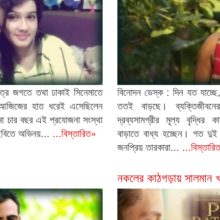
িত্র জগতে তথা ঢাকাই সিনেমাতে
বিনোদন ডেস্ক : দিন যত যাচ্ছে, 
ুল আজিজের হাত ধরেই এসেছিলেন
ততই বাড়ছে। ব্যক্তিজীবনের
না চার বছর এই প্রযোজনা সংস্থা
দ্রব্যসামগ্রীর মূল্য বৃদ্ধির 
 ছবিতে অভিনয়...
...বিস্তারিত»
বাড়াতে বাধ্য হচ্ছেন। গত দুই 
জনপ্রিয় তারকারা...
...বিস্তারি
নকলের কাঠগড়ায় সালমান খা