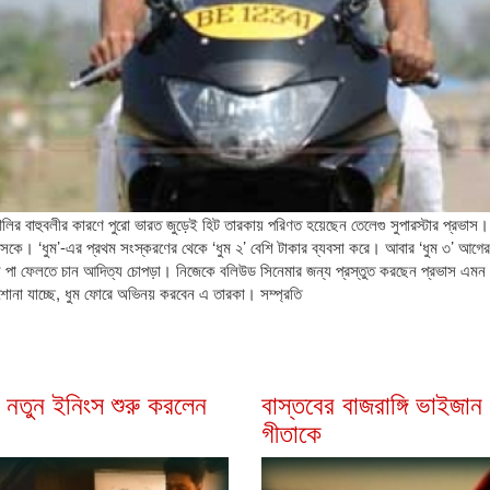
র বাহুবলীর কারণে পুরো ভারত জুড়েই হিট তারকায় পরিণত হয়েছেন তেলেগু সুপারস্টার প্রভাস। শ
রভাসকে। ‘ধুম’-এর প্রথম সংস্করণের থেকে ‘ধুম ২’ বেশি টাকার ব্যবসা করে। আবার ‘ধুম ৩’ আগের
নে পা ফেলতে চান আদিত্য চোপড়া। নিজেকে বলিউড সিনেমার জন্য প্রস্তুত করছেন প্রভাস এমন
 শোনা যাচ্ছে, ধুম ফোরে অভিনয় করবেন এ তারকা। সম্প্রতি
য়ে নতুন ইনিংস শুরু করলেন
বাস্তবের বাজরাঙ্গি ভাইজা
গীতাকে