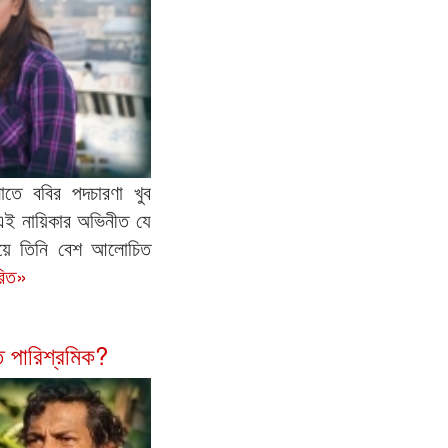
াতে ববির পদচারণা খুব
 এই নায়িকার অভিনীত যে
দিয়ে তিনি বেশ আলোচিত
রিত»
 পারিশ্রমিক?