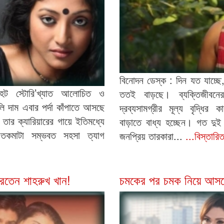
বিনোদন ডেস্ক : দিন যত যাচ্ছে, 
েট স্টোরি’খ্যাত আলোচিত ও
ততই বাড়ছে। ব্যক্তিজীবনের
ি দাম এবার পর্দা কাঁপাতে আসছে
দ্রব্যসামগ্রীর মূল্য বৃদ্ধির 
 তার ক্যারিয়ারের গায়ে ইতিমধ্যে
বাড়াতে বাধ্য হচ্ছেন। গত দুই 
 তকমাটা সম্ভবত সহসা ত্যাগ
জনপ্রিয় তারকারা...
...বিস্তারি
রতেন শাহরুখ খান!
চমকের পর চমক নিয়ে আসছ