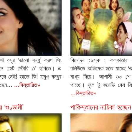
া বসুর ‘ভালো বন্ধু’ করণ সিং
বিনোদন ডেস্ক : কলকাতার 
েন ‘হেট স্টোরি ৩’ ছবিতে। এ
বলিউডে অভিষেক হতে যাচ্ছে ‘গুড্
ঙ্গে নেই! তাতে কি! তবুও বন্ধুর
মাধ্য দিয়ে। আগামী ৩০ শে অ
ছেন...
...বিস্তারিত»
পাচ্ছে। ফুল টু কমেডি বেস সিনেম
...বিস্তারিত»
 ‘গুণ্ডামী’
পাকিস্তানের নায়িকা হচ্ছেন