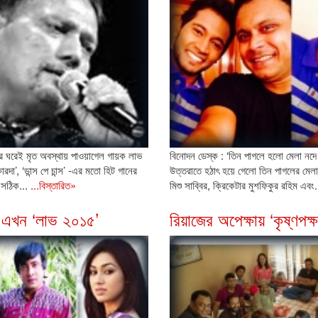
ের ঘরেই মৃত অবস্থায় পাওয়াগেল গায়ক লাভ
বিনোদন ডেস্ক : ‘তিন পাগলে হলো মেলা নদ
রদা’, ‘ডান্স পে চান্স’ -এর মতো হিট গানের
উত্তরাতে হঠাৎ হয়ে গেলো তিন পাগলের মেলা।
 সঠিক...
...বিস্তারিত»
মিশু সাব্বির, ক্রিকেটার মুশফিকুর রহিম এবং.
 এখন ‘লাভ ২০১৫’
রিয়াজের অপেক্ষায় ‘কৃষ্ণপক্ষ