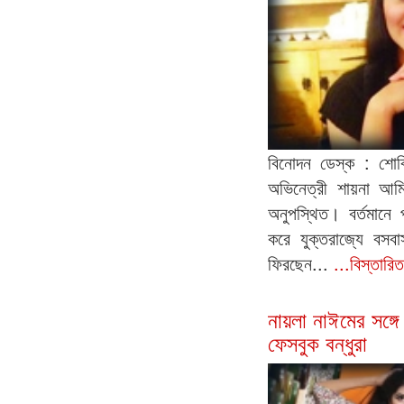
বিনোদন ডেস্ক : শো
অভিনেত্রী শায়না আমিন
অনুপস্থিত। বর্তমানে 
করে যুক্তরাজ্যে বস
ফিরছেন...
...বিস্তারি
নায়লা নাঈমের সঙ্গে
ফেসবুক বন্ধুরা