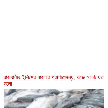
রাজধানীর ইলিশের বাজারে প্রাণচাঞ্চল্য, আজ কেজি যত
হলো