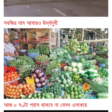
সবজির দাম আবারও ঊর্ধ্বমুখী
আজ ৮ ঘণ্টা গ্যাস থাকবে না যেসব এলাকায়