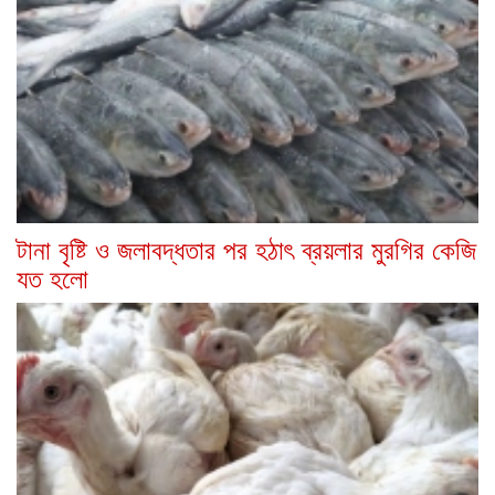
টানা বৃষ্টি ও জলাবদ্ধতার পর হঠাৎ ব্রয়লার মুরগির কেজি
যত হলো