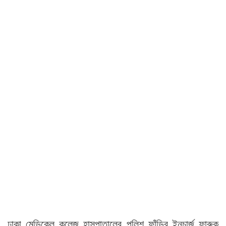
ঢাকা মেডিকেল কলেজ হাসপাতালের পুলিশ ফাঁড়ির ইনচার্জ ফারুক