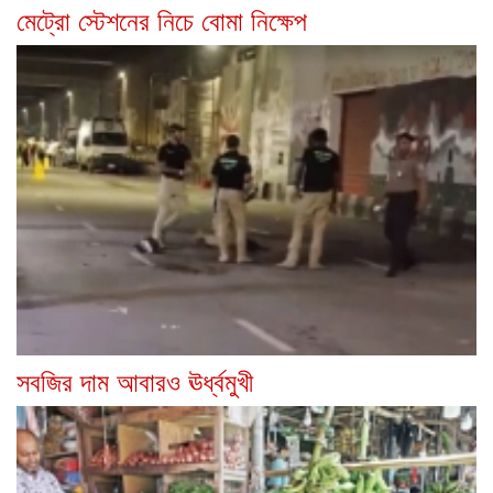
মেট্রো স্টেশনের নিচে বোমা নিক্ষেপ
সবজির দাম আবারও ঊর্ধ্বমুখী