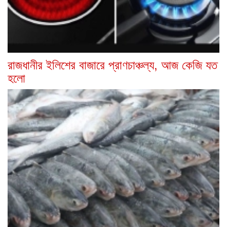
রাজধানীর ইলিশের বাজারে প্রাণচাঞ্চল্য, আজ কেজি যত
হলো