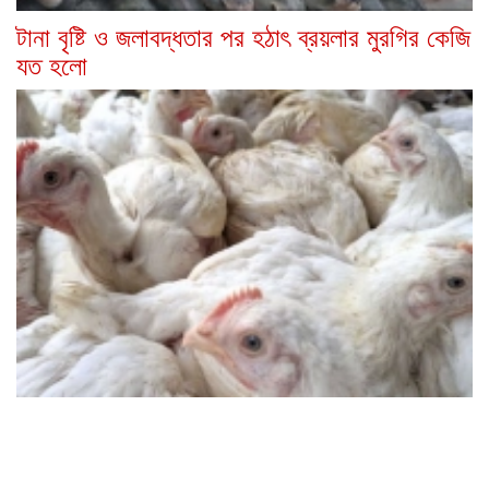
টানা বৃষ্টি ও জলাবদ্ধতার পর হঠাৎ ব্রয়লার মুরগির কেজি
যত হলো