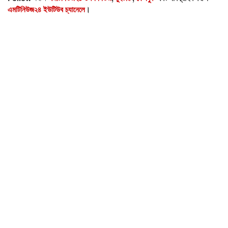
এমটিনিউজ২৪ ইউটিউব চ্যানেলে
।