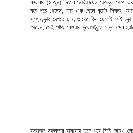
মঙ্গলবার (২ জুন) নিজের ভেরিফায়েড ফেসবুক পেজে এ
মরে পচে গেছেন, তার এক ছেলে বুয়েট শিক্ষক, আরে
স্বপ্নচূড়ায় দেখতে চান, তাদের তিন ছেলেই সেই চূড়া 
গেছেন, সেই খোঁজ নেওয়ার সুযোগটুকুও সন্তানদের হয়
বস্তুগত সফলতার অসারতা তুলে ধরে তিনি আরও লেখে