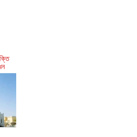
ক্তি
োধন