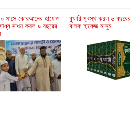
 ১০ মাসে কোরআনের হাফেজ
বুখারি মুখস্থ করল ৬ বছরের
সাধ্য সাধন করল ৯ বছরের
বালক হাফেজ মাসুম
ম