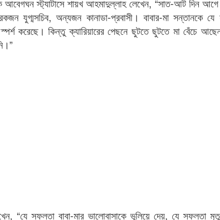
ক আবেগঘন স্ট্যাটাসে শায়খ আহমাদুল্লাহ লেখেন, “সাত-আট দিন আগে য
কজন যুগ্মসচিব, অন্যজন কানাডা-প্রবাসী। বাবার-মা সন্তানকে যে
স্পর্শ করেছে। কিন্তু ক্যারিয়ারের পেছনে ছুটতে ছুটতে মা বেঁচে আছে
নি।”
ন, “যে সফলতা বাবা-মার ভালোবাসাকে ভুলিয়ে দেয়, যে সফলতা মৃত্