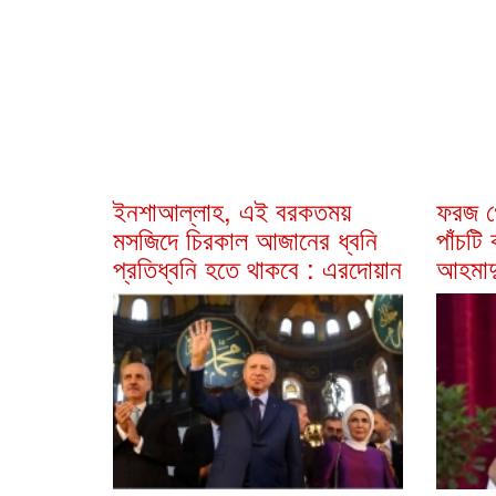
ইনশাআল্লাহ, এই বরকতময়
ফরজ গ
মসজিদে চিরকাল আজানের ধ্বনি
পাঁচটি
প্রতিধ্বনি হতে থাকবে : এরদোয়ান
আহমাদ