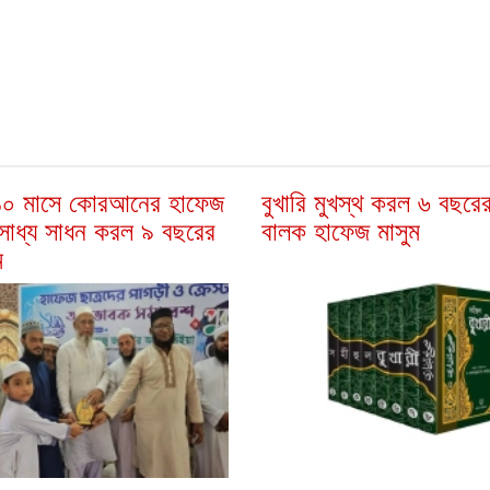
 ১০ মাসে কোরআনের হাফেজ
বুখারি মুখস্থ করল ৬ বছরের
সাধ্য সাধন করল ৯ বছরের
বালক হাফেজ মাসুম
ম