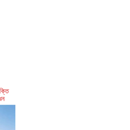
ক্তি
োধন