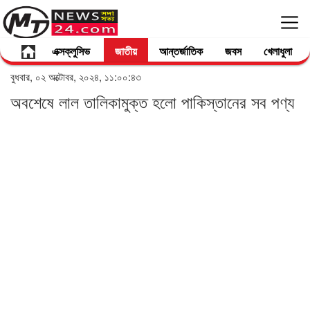
এক্সক্লুসিভ
জাতীয়
আন্তর্জাতিক
জবস
খেলাধুলা
বুধবার, ০২ অক্টোবর, ২০২৪, ১১:০০:৪৩
অবশেষে লাল তালিকামুক্ত হলো পাকিস্তানের সব পণ্য