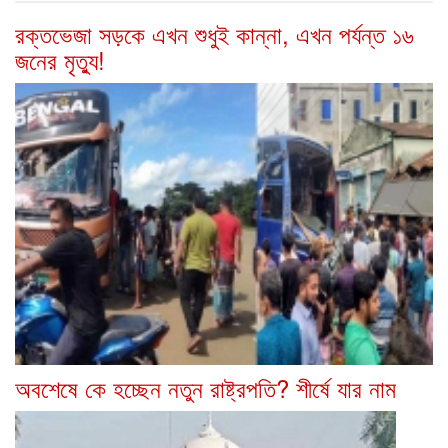
রক্তভেজা সড়কে এখন শুধুই কান্না, এখন পর্যন্ত ১৬
জনের মৃত্যু!
অবশেষে কে হচ্ছেন নতুন রাষ্ট্রপতি? শীর্ষে যার নাম