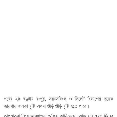
পরের ২৪ ঘণ্টায় রংপুর, ময়মনসিংহ ও সিলেট বিভাগের দুয়েক
জায়গায় হালকা বৃষ্টি অথবা গুঁড়ি গুঁড়ি বৃষ্টি হতে পারে।
তাপমাত্রা নিয়ে আবহাওয়া অফিস জানিয়েছে, আজ সারাদেশে দিনের