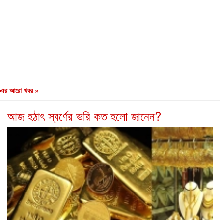
এর আরো খবর »
আজ হঠাৎ স্বর্ণের ভরি কত হলো জানেন?