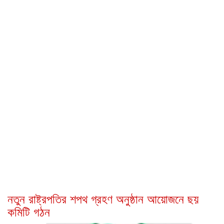
নতুন রাষ্ট্রপতির শপথ গ্রহণ অনুষ্ঠান আয়োজনে ছয়
কমিটি গঠন