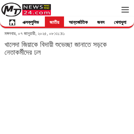
এক্সক্লুসিভ
জাতীয়
আন্তর্জাতিক
জবস
খেলাধুলা
মঙ্গলবার, ০৭ জানুয়ারী, ২০২৫, ০৮:৩১:৪১
খালেদা জিয়াকে বিদায়ী শুভেচ্ছা জানাতে সড়কে
নেতাকর্মীদের ঢল