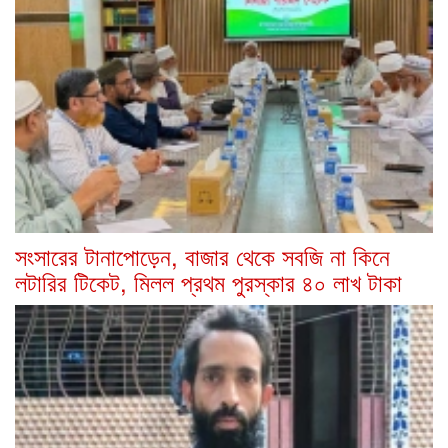
সংসারের টানাপোড়েন, বাজার থেকে সবজি না কিনে
লটারির টিকেট, মিলল প্রথম পুরস্কার ৪০ লাখ টাকা