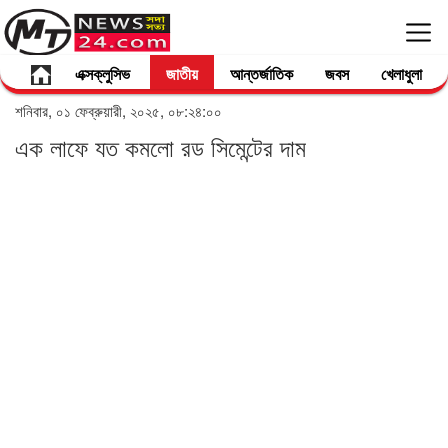
এক্সক্লুসিভ
জাতীয়
আন্তর্জাতিক
জবস
খেলাধুলা
শনিবার, ০১ ফেব্রুয়ারী, ২০২৫, ০৮:২৪:০০
এক লাফে যত কমলো রড সিমেন্টের দাম