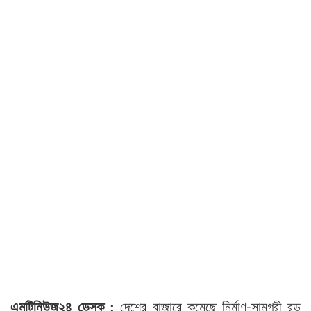
এমটিনিউজ২৪ ডেস্ক :
দেশের বাজারে কমেছে নির্মাণ-সামগ্রী রড