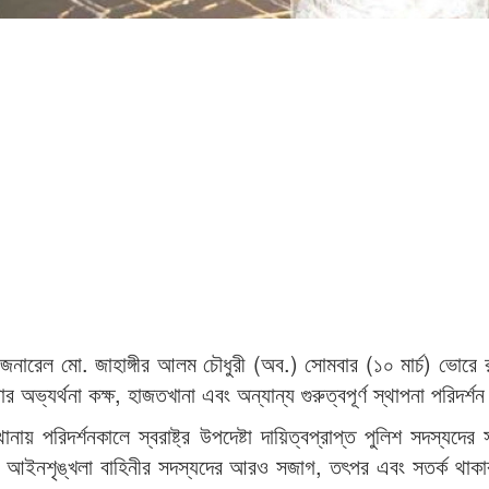
ন্ট জেনারেল মো. জাহাঙ্গীর আলম চৌধুরী (অব.) সোমবার (১০ মার্চ) ভোরে 
র অভ্যর্থনা কক্ষ, হাজতখানা এবং অন্যান্য গুরুত্বপূর্ণ স্থাপনা পরিদর্
ায় পরিদর্শনকালে স্বরাষ্ট্র উপদেষ্টা দায়িত্বপ্রাপ্ত পুলিশ সদস্যদের স
ি আইনশৃঙ্খলা বাহিনীর সদস্যদের আরও সজাগ, তৎপর এবং সতর্ক থাকার