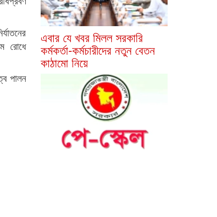
রাধপ্রবণ
র্যাতনের
এবার যে খবর মিলল সরকারি
রম রোধে
কর্মকর্তা-কর্মচারীদের নতুন বেতন
কাঠামো নিয়ে
ত্ব পালন