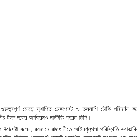
 গুরুত্বপূর্ণ মোড়ে স্থাপিত চেকপোস্ট ও তল্লাশি চৌকি পরিদর্শন 
ীর টহল দলের কার্যক্রমও মনিটরিং করেন তিনি।
ট্র উপদেষ্টা বলেন, রমজানে রাজধানীতে আইনশৃঙ্খলা পরিস্থিতি স্বাভাব