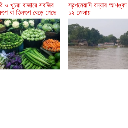
ি ও খুচরা বাজারে সবজির
স্বল্পমেয়াদি বন্যার আশঙ্ক
বিগুণ বা তিনগুণ বেড়ে গেছে
১২ জেলায়