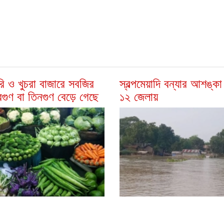
ি ও খুচরা বাজারে সবজির
স্বল্পমেয়াদি বন্যার আশঙ্ক
বিগুণ বা তিনগুণ বেড়ে গেছে
১২ জেলায়