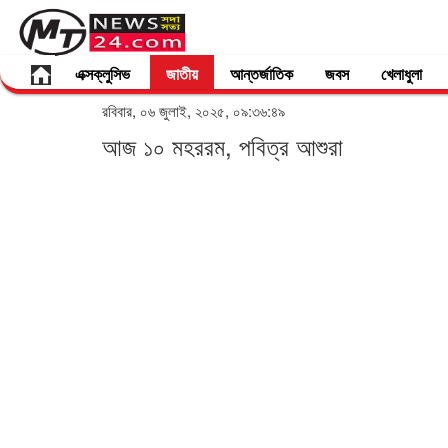
এক্সক্লুসিভ
জাতীয়
আন্তর্জাতিক
জবস
খেলাধুলা
রবিবার, ০৬ জুলাই, ২০২৫, ০৯:৩৬:৪৯
আজ ১০ মহররম, পবিত্র আশুরা