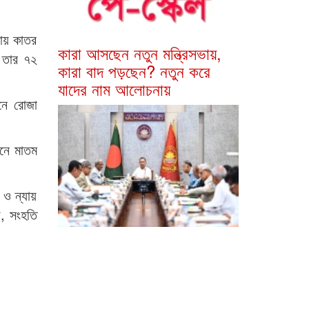
ণায় কাতর
কারা আসছেন নতুন মন্ত্রিসভায়,
 তার ৭২
কারা বাদ পড়ছেন? নতুন করে
যাদের নাম আলোচনায়
িনে রোজা
িনে মাতম
 ও ন্যায়
য, সংহতি