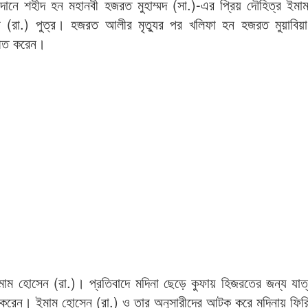
ানে শহীদ হন মহানবী হজরত মুহাম্মদ (সা.)-এর প্রিয় দৌহিত্র ইম
(রা.) পুত্র। হজরত আলীর মৃত্যুর পর খলিফা হন হজরত মুয়াবিয়া
নীত করেন।
মাম হোসেন (রা.)। প্রতিবাদে মদিনা ছেড়ে কুফায় হিজরতের জন্য যাত
রতি করেন। ইমাম হোসেন (রা.) ও তার অনুসারীদের আটক করে মদিনায় ফির