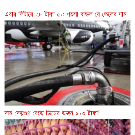
এবার লিটারে ২৮ টাকা ৫৩ পয়সা বাড়ল যে তেলের দাম
দাম দেড়গুণ বেড়ে ডিমের ডজন ১৮০ টাকা!