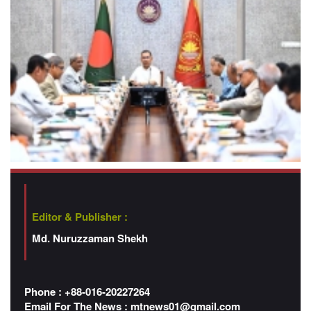
Editor & Publisher :
Md. Nuruzzaman Shekh
Phone : +88-016-20227264
Email For The News :
mtnews01@gmail.com